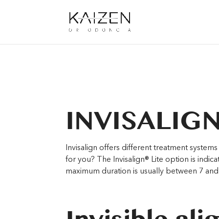
Warning
: Undefined array key "contact-form-7" in
/home/clien
content/themes/Divi/includes/builder/feature/JQueryBody.p
INVISALIGN
Invisalign offers different treatment system
for you? The Invisalign® Lite option is indic
maximum duration is usually between 7 and 8