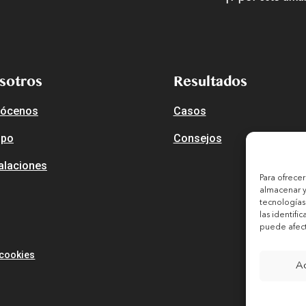
sotros
Resultados
ócenos
Casos
ipo
Consejos
talaciones
Para ofrece
almacenar y
tecnologías
las identifi
puede afecta
 cookies
A