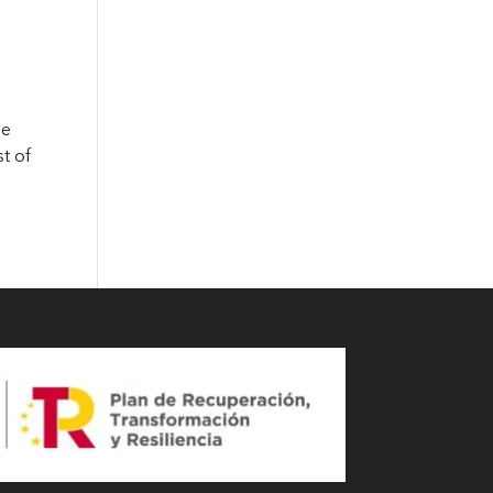
le
st of