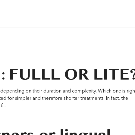
ts/205d9b6b35a3eae8ee41a9b895e668f2/sites/clinicakaizen
hp
on line
249
: FULLL OR LITE
s depending on their duration and complexity. Which one is righ
ated for simpler and therefore shorter treatments. In fact, the
...