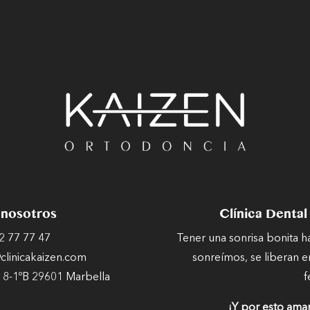
 nosotros
Clínica Dental
2 77 77 47
Tener una sonrisa bonita 
linicakaizen.com
sonreímos, se liberan e
 8-1ºB 29601 Marbella
f
¡Y por esto ama