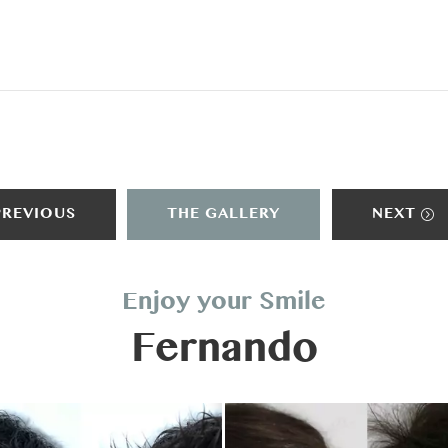
ts/205d9b6b35a3eae8ee41a9b895e668f2/sites/clinicakaizen
hp
on line
249
PREVIOUS
THE GALLERY
NEXT
Enjoy your Smile
Fernando