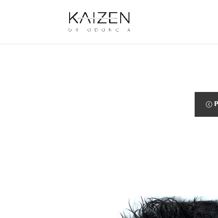
Warning
: Undefined array key "contact-form-7" in
/home/clien
content/themes/Divi/includes/builder/feature/JQueryBody.p