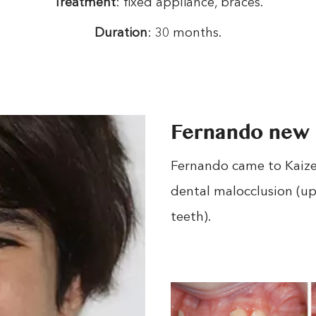
Treatment
: fixed appliance, braces.
Duration
: 30 months.
Fernando new 
Fernando came to Kaizen
dental malocclusion (up
teeth).