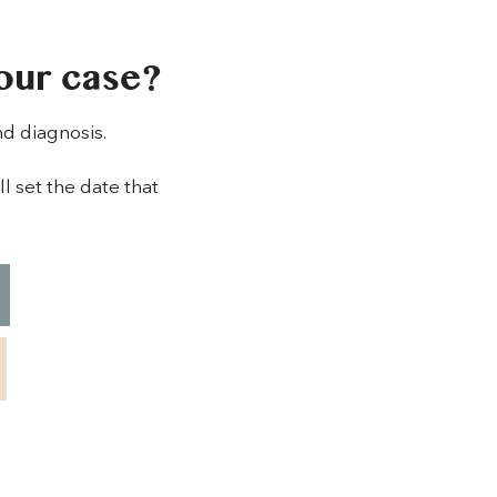
our case?
nd diagnosis.
l set the date that