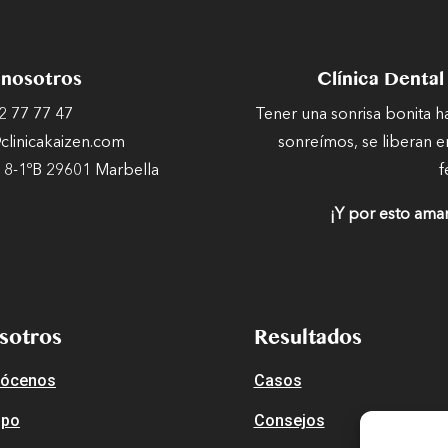
 nosotros
Clínica Dental
2 77 77 47
Tener una sonrisa bonita 
linicakaizen.com
sonreímos, se liberan e
 8-1ºB 29601 Marbella
f
¡Y por esto ama
sotros
Resultados
ócenos
Casos
ipo
Consejos