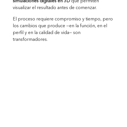
simulaciones digitales en 3D
que permiten
visualizar el resultado antes de comenzar.
El proceso requiere compromiso y tiempo, pero
los cambios que produce —en la función, en el
perfil y en la calidad de vida— son
transformadores.
Corrección definitiva de la
desproporción esquelética
Mejora simultánea de la función y
la estética
Planificación digital en 3D antes
de la intervención
Tratamiento coordinado entre