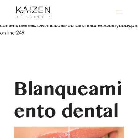
Warning
: Undefined array key "contact-form-7" in
/home/clients/205d9b6b35a3eae8ee41a9b895e668f2/sites/cl
content/themes/Divi/includes/builder/feature/JQueryBody.p
on line
249
Blanqueami
ento dental