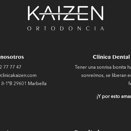
 nosotros
Clínica Dental
2 77 77 47
Tener una sonrisa bonita 
linicakaizen.com
sonreímos, se liberan e
 8-1ºB 29601 Marbella
f
¡Y por esto ama