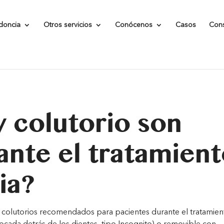
ts/205d9b6b35a3eae8ee41a9b895e668f2/sites/clinicakaizen
doncia
Otros servicios
Conócenos
Casos
Con
hp
on line
249
 colutorio son
ante el tratamien
ia?
y colutorios recomendados para pacientes durante el tratamien