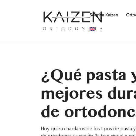
Warning
: Undefined array key "contact-form-7" in
/home/clien
Sonrisa Kaizen
Orto
content/themes/Divi/includes/builder/feature/JQueryBody.p
¿Qué pasta y
mejores dur
de ortodonc
Hoy quiero hablaros de los tipos de pasta 