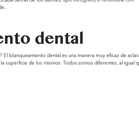
colocada detrás de los dientes, tipo Incognito) o removible con
e...
nto dental
 El blanqueamiento dental es una manera muy eficaz de aclara
mar la superficie de los mismos. Todos somos diferentes, al igual 