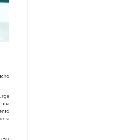
mucho
surge
e una
ento
ovoca
.
r eso