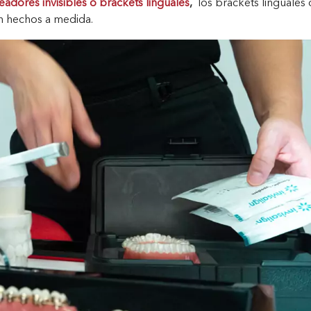
eadores invisibles o brackets linguales
,
los brackets linguales
án hechos a medida.