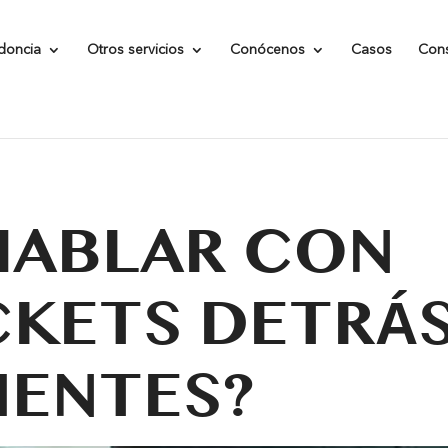
ts/205d9b6b35a3eae8ee41a9b895e668f2/sites/clinicakaizen
doncia
Otros servicios
Conócenos
Casos
Con
hp
on line
249
HABLAR CON
CKETS DETRÁ
IENTES?