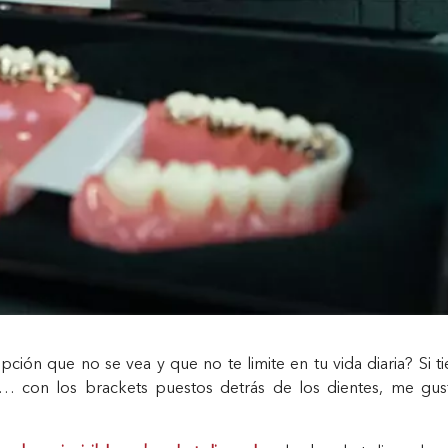
ción que no se vea y que no te limite en tu vida diaria? Si t
… con los brackets puestos detrás de los dientes, me gust