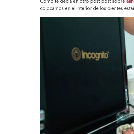
Como te decía en otro post post sobre
alin
colocamos en el interior de los dientes est