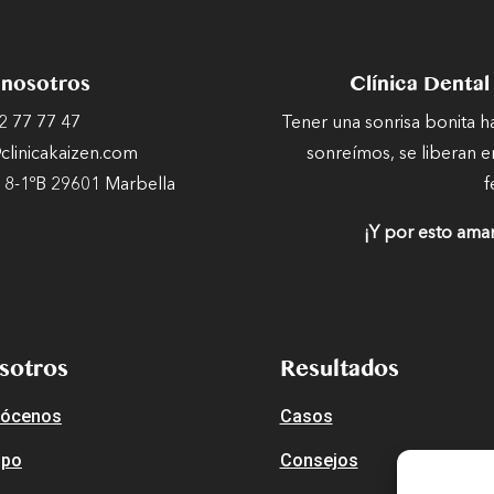
 nosotros
Clínica Dental
2 77 77 47
Tener una sonrisa bonita 
linicakaizen.com
sonreímos, se liberan e
 8-1ºB 29601 Marbella
f
¡Y por esto ama
sotros
Resultados
ócenos
Casos
ipo
Consejos