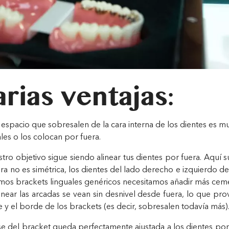
arias ventajas:
el espacio que sobresalen de la cara interna de los dientes es 
les o los colocan por fuera.
tro objetivo sigue siendo alinear tus dientes por fuera. Aquí 
ra no es simétrica, los dientes del lado derecho e izquierdo d
mos brackets linguales genéricos necesitamos añadir más cem
inear las arcadas se vean sin desnivel desde fuera, lo que pr
e y el borde de los brackets (es decir, sobresalen todavía más)
se del bracket queda perfectamente ajustada a los dientes po