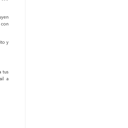
ruyen
 con
ito y
a tus
il a