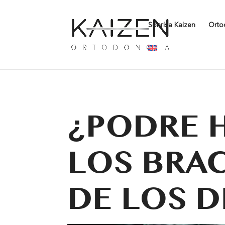
Warning
: Undefined array key "contact-form-7" in
/home/clien
Sonrisa Kaizen
Orto
content/themes/Divi/includes/builder/feature/JQueryBody.p
¿PODRE 
LOS BRA
DE LOS D