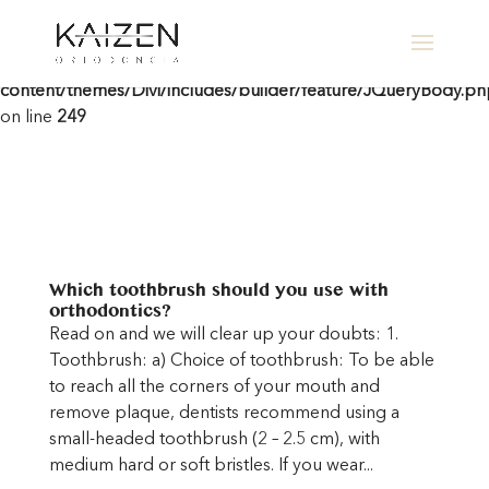
Warning
: Undefined array key "contact-form-7" in
/home/clients/205d9b6b35a3eae8ee41a9b895e668f2/sites/cl
content/themes/Divi/includes/builder/feature/JQueryBody.p
on line
249
Which toothbrush should you use with
orthodontics?
Read on and we will clear up your doubts: 1.
Toothbrush: a) Choice of toothbrush: To be able
to reach all the corners of your mouth and
remove plaque, dentists recommend using a
small-headed toothbrush (2 – 2.5 cm), with
medium hard or soft bristles. If you wear...