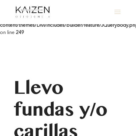
Warning
: Undefined array key "contact-form-7" in
/home/clients/205d9b6b35a3eae8ee41a9b895e668f2/sites/cl
content/themes/Divi/includes/builder/feature/JQueryBody.p
on line
249
Llevo
fundas y/o
carillas